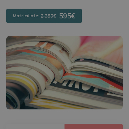
595€
Matricúlate:
2.380€