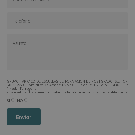
GRUPO TARRACO DE ESCUELAS DE FORMACIÓN DE POSTGRADO, S.L., CIF:
B01589969, Domicilio: C/ Amadeu Vives, 5, Bloque 1 - Bajo C, 43481, La
Pineda, Tarragona.
Finalidad del Tratamiento: Tratamos la información que nos facilita con el
fin de enviarle correos electrónicos de tipo comercial relacionado con
los productos ofrecidos y otros tipo de productos que fueran de su
SÍ
NO
interés.
Legitimación del tratamiento: Consentimiento del interesado.
Derechos: Puede ejercitar sus derechos identificándose suficientemente,
dirigiéndose a la dirección direccion@grupotarraco.com.
Para más información consulte nuestra Política de Privacidad.
Desea recibir información comercial (vía telefónica y/o email):