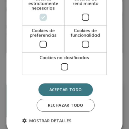
estrictamente
rendimiento
necesarias
Máster en Preimpresión en Artes
Cookies de
Cookies de
Gráficas
preferencias
funcionalidad
Matricúlate:
0
395€
1.580€
Cookies no clasificadas
ACEPTAR TODO
Precio:
Matricúlate:
595€
2.380€
RECHAZAR TODO
MOSTRAR DETALLES
Carga Horaria:
300 Horas