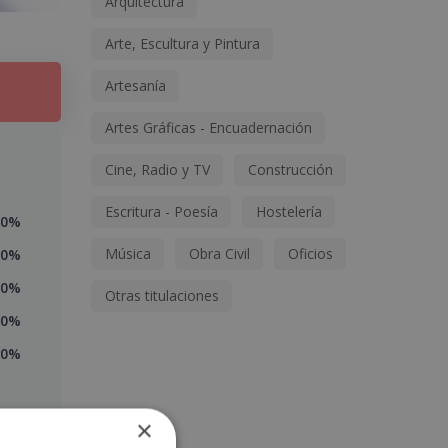
Arquitectura
Arte, Escultura y Pintura
Artesanía
Artes Gráficas - Encuadernación
Cine, Radio y TV
Construcción
Escritura - Poesía
Hostelería
0%
Música
Obra Civil
Oficios
0%
0%
Otras titulaciones
0%
0%
×