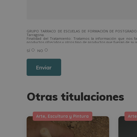
GRUPO TARRACO DE ESCUELAS DE FORMACIÓN DE POSTGRADO, S.L.,
Tarragona.
Finalidad del Tratamiento: Tratamos la información que nos fa
productos ofrecidos y otros tipo de productos que fueran de su i
Legitimación del tratamiento: Consentimiento del interesado.
Derechos: Puede ejercitar sus derechos identificándose suficien
SÍ
NO
Para más información consulte nuestra Política de Privacidad.
Desea recibir información comercial (vía telefónica y/o email):
Otras titulaciones
Arte, Escultura y Pintura
Arte