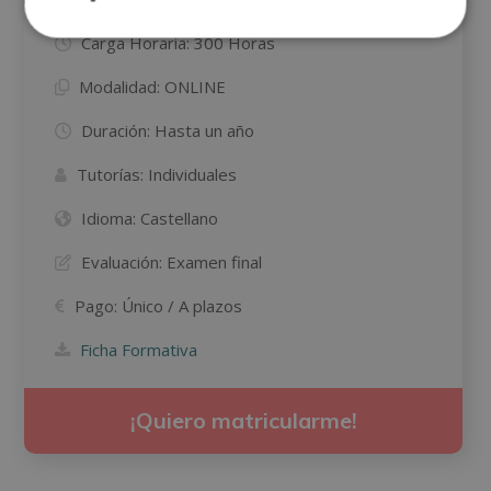
Carga Horaria:
300 Horas
Modalidad:
ONLINE
Duración:
Hasta un año
Tutorías:
Individuales
Idioma:
Castellano
Evaluación:
Examen final
Pago:
Único / A plazos
Ficha Formativa
¡Quiero matricularme!