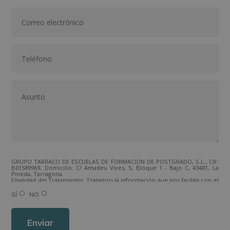
GRUPO TARRACO DE ESCUELAS DE FORMACIÓN DE POSTGRADO, S.L., CIF:
B01589969, Domicilio: C/ Amadeu Vives, 5, Bloque 1 - Bajo C, 43481, La
Pineda, Tarragona.
Finalidad del Tratamiento: Tratamos la información que nos facilita con el
fin de enviarle correos electrónicos de tipo comercial relacionado con
los productos ofrecidos y otros tipo de productos que fueran de su
SÍ
NO
interés.
Legitimación del tratamiento: Consentimiento del interesado.
Derechos: Puede ejercitar sus derechos identificándose suficientemente,
dirigiéndose a la dirección direccion@grupotarraco.com.
Para más información consulte nuestra Política de Privacidad.
Desea recibir información comercial (vía telefónica y/o email):