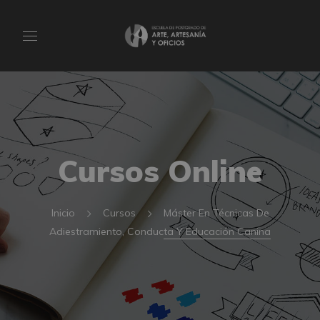
Cursos Online
Inicio
Cursos
Máster En Técnicas De
Adiestramiento, Conducta Y Educación Canina