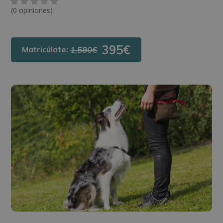
(0 opiniones)
395€
Matricúlate:
1.580€