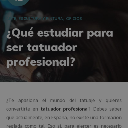
ARTE, ESCULTURA Y PINTURA
OFICIOS
¿Qué estudiar para
ser tatuador
profesional?
¿Te apasiona el mundo del tatuaje y quieres
convertirte en
tatuador profesional
? Debes saber
que actualmente, en España, no existe una formación
reglada como tal. Eso sí, para ejercer es necesario