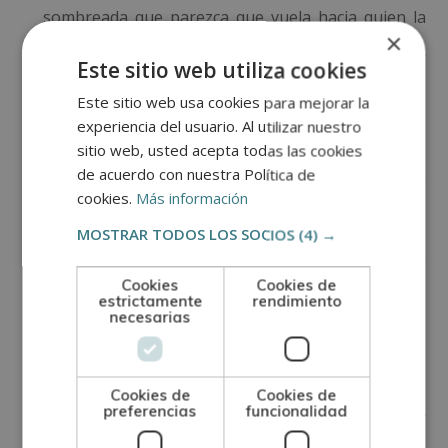
sombreada que parezca que vuela hacia quien la
×
mira… El recorrido va a ser muy, pero que muy
Este sitio web utiliza cookies
largo. Eso no significa que sea imposible: si tienes
Este sitio web usa cookies para mejorar la
experiencia del usuario. Al utilizar nuestro
las ganas y la voluntad, solo tienes que ponerte
sitio web, usted acepta todas las cookies
de acuerdo con nuestra Política de
manos a la obra. ¡Tener un objetivo enciende la
cookies.
Más información
llama de la motivación!
MOSTRAR TODOS LOS SOCIOS
(4) →
Habilidad
. No todas las personas tienen la misma
Cookies
Cookies de
habilidad. Hay algunos que nacen casi aprendidos
estrictamente
rendimiento
necesarias
y parece que apenas necesitan esforzarse (¡qué
rabia!), pero otros tienen que dedicarle más
Cookies de
Cookies de
preferencias
funcionalidad
tiempo. Aunque al principio puedas desanimarte y