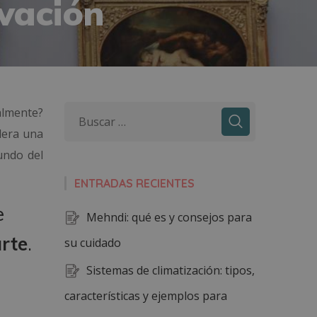
rvación
almente?
dera una
undo del
ENTRADAS RECIENTES
e
Mehndi: qué es y consejos para
arte
.
su cuidado
Sistemas de climatización: tipos,
características y ejemplos para