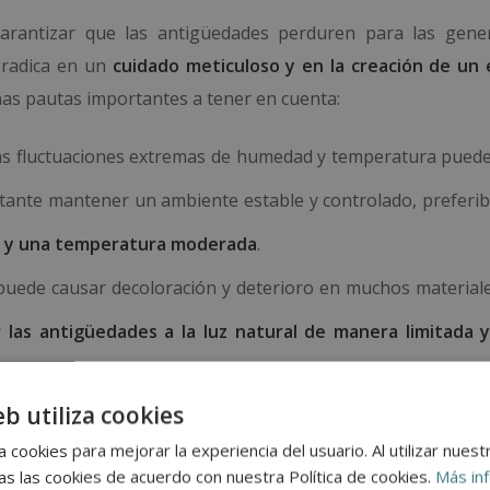
arantizar que las antigüedades perduren para las gene
s radica en un
cuidado meticuloso y en la creación de un
as pautas importantes a tener en cuenta:
Las fluctuaciones extremas de humedad y temperatura pued
rtante mantener un ambiente estable y controlado, preferi
5% y una temperatura moderada
.
ta puede causar decoloración y deterioro en muchos material
las antigüedades a la luz natural de manera limitada y 
eb utiliza cookies
s, es crucial hacerlo con
delicadeza y usando guantes de
 cookies para mejorar la experiencia del usuario. Al utilizar nuest
edad de las manos a los objetos.
s las cookies de acuerdo con nuestra Política de cookies.
Más in