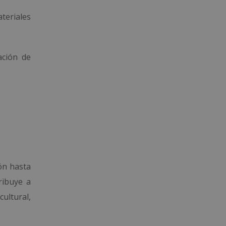
ateriales
ación de
ón hasta
ribuye a
ultural,