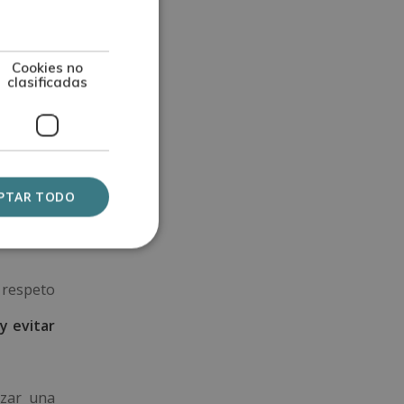
vística y
Cookies no
clasificadas
ión para
profundo
PTAR TODO
eraciones
 respeto
y evitar
izar una