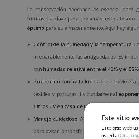
La conservación adecuada es esencial para g
futuras. La clave para preservar estos tesoro
óptimo
para su almacenamiento. Aquí hay algun
Control de la humedad y la temperatura
: 
irreparablemente las antigüedades. Es impo
con
humedad relativa entre el 40% y el 5
Protección contra la luz
: La luz ultraviole
textiles y pinturas. Es fundamental
exponer 
filtros UV en caso de iluminación artificial
.
Este sitio w
Manejo cuidadoso
: Al manipular antigüedade
Este sitio web usa
para evitar la transferencia de aceites y suci
usted acepta toda