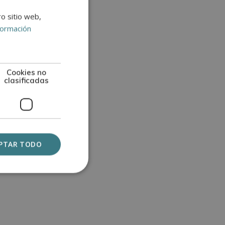
ro sitio web,
formación
un mundo
os sirven
Cookies no
 son los
clasificadas
PTAR TODO