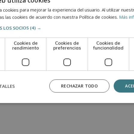
eb utiliza cookies
 cookies para mejorar la experiencia del usuario. Al utilizar nuest
s
s las cookies de acuerdo con nuestra Política de cookies.
Más in
 LOS SOCIOS
(4) →
elación directa con la difusión publicitaria. Vivimos en 
 en el que las artes gráficas juegan un gran papel ya que n
Cookies de
Cookies de
Cookies de
 en que podemos aplicar sus técnicas. Vamos a ver cuáles
rendimiento
preferencias
funcionalidad
s…
TALLES
RECHAZAR TODO
ACE