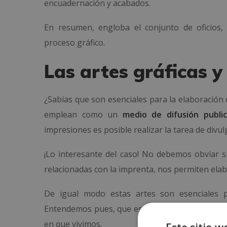
encuadernación y acabados.
En resumen, engloba el conjunto de oficios, 
proceso gráfico.
Las artes gráficas y
¿Sabías que son esenciales para la elaboración
emplean como un
medio de difusión publici
impresiones es posible realizar la tarea de divu
¡Lo interesante del caso! No debemos obviar su
relacionadas con la imprenta, nos permiten ela
De igual modo estas artes son esenciales pa
Entendemos pues, que es de vital importancia m
en que vivimos.