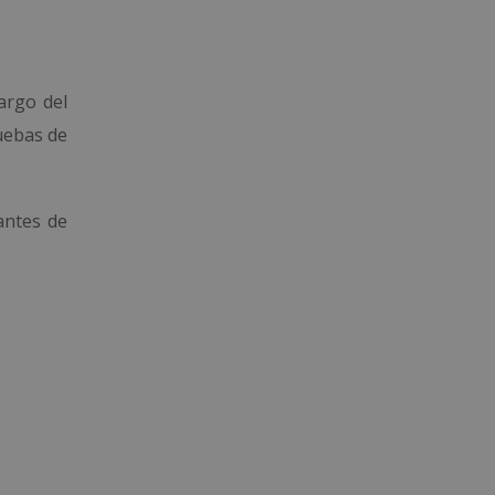
argo del
uebas de
antes de