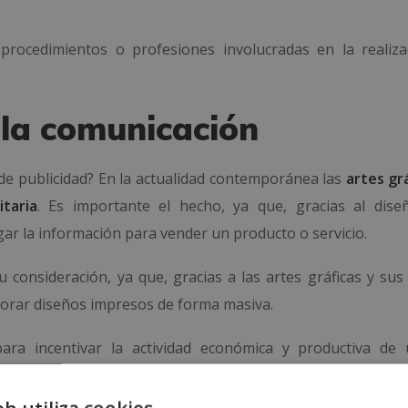
procedimientos o profesiones involucradas en la realiza
 la comunicación
 de publicidad? En la actualidad contemporánea las
artes gr
taria
. Es importante el hecho, ya que, gracias al dise
lgar la información para vender un producto o servicio.
 consideración, ya que, gracias a las artes gráficas y sus 
borar diseños impresos de forma masiva.
ra incentivar la actividad económica y productiva de 
antener las artes gráficas para la evolución y desarrollo d