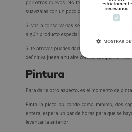
por otros nuevos. No te olvides de revisar cerra
estrictamente
necesarias
suavízalas con un poco de aceite.
Si vas a conservarlos se deben limpiar. ¿Cómo
algún producto especial. Presta atención, si qui
MOSTRAR DE
Si te atreves puedes darle un toque personal. De
definitiva juega a tu aire con los complementos.
Pintura
Para darle otro aspecto, es el momento de pintar.
Pinta la pieza aplicando como mínimo, dos c
entera, espera un par de horas para que se haya 
levantar la anterior.