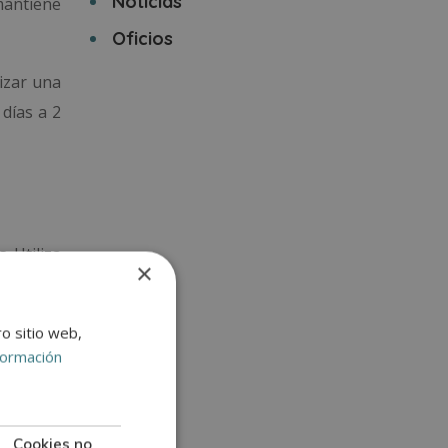
Noticias
mantiene
Oficios
lizar una
 días a 2
. Utiliza
×
 una lija
ro sitio web,
formación
titúyelos
Cookies no