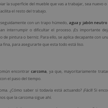
iar la superficie del mueble que vas a trabajar, sea nuevo o
ilita el resto del trabajo.
o, seguidamente con un trapo húmedo,
agua y jabón neutr
n interrumpir o dificultar el proceso. ¡Es importante dej
do de pintura o berniz. Para ello, se aplica decapante con u
ja fina, para asegurarte que esta todo está liso.
común encontrar
carcoma
, ya que, mayoritariamente trat
con el paso del tiempo.
coma. ¿Cómo saber si todavía está actuando? ¡Fácil! Si enc
os que la carcoma sigue ahí.