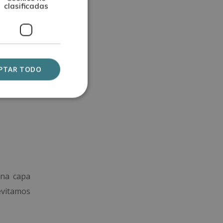
ecesario,
clasificadas
 aplicar
PTAR TODO
patas… en
una capa
 evitamos