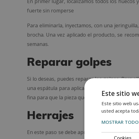
En primer lugar, localizamos todos los huecos 
fuerte sin romperse
Para eliminarla, inyectamos, con una jeringuilla
brocha. Una vez aplicado el producto, se recomi
semanas.
Reparar golpes
Si lo deseas, puedes reparar los golpes. Para ello,
una espátula para aplicar el producto y deja que
Este sitio w
fina para que la pieza quede lisa y libre de imper
Este sitio web usa
usted acepta toda
Herrajes
MOSTRAR TODOS
En este paso se debe apretar tornillos y clavos,
Cookies