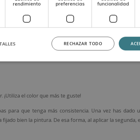
duras y el resto de los herrajes. Para las bisagras, si es n
rendimiento
preferencias
funcionalidad
? El bronce con agua y jabón, y para otros metales puedes
eres un truco casero, con vinagre también valdría.
TALLES
RECHAZAR TODO
ACE
ja fluir tu lado más creativo y añade molduras, cambia las 
 ¡Utiliza el color que más te guste!
apas para que tenga más consistencia. Una vez has dado 
fijado bien la pintura. De esa forma, al aplicar la segunda,