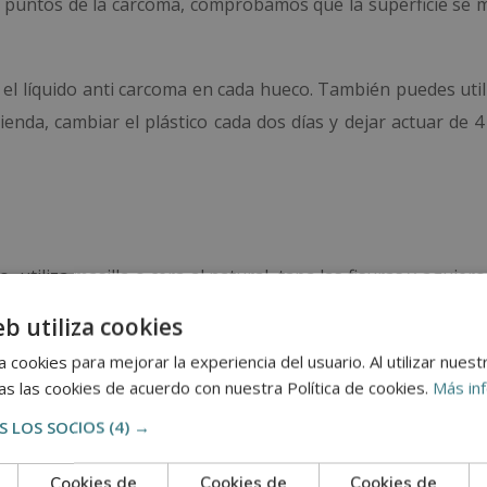
y puntos de la carcoma, comprobamos que la superficie se 
, el líquido anti carcoma en cada hueco. También puedes uti
enda, cambiar el plástico cada dos días y dejar actuar de 4
 utiliza masilla o cera al natural, tapa las fisuras y agujeros
 se seque. Ten cura de repasar la superficie con la ayuda de
eb utiliza cookies
fecciones.
 cookies para mejorar la experiencia del usuario. Al utilizar nuest
s las cookies de acuerdo con nuestra Política de cookies.
Más in
 LOS SOCIOS
(4) →
 siempre que puedas conservarlos claro, de lo contrario, sus
Cookies de
Cookies de
Cookies de