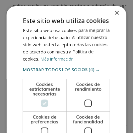
evitar cualquier posible contagio además de ser
×
sociables
Este sitio web utiliza cookies
No olvides
la inhibición de la mordida
Este sitio web usa cookies para mejorar la
experiencia del usuario. Al utilizar nuestro
No lo socialices en lugares públicos hasta que
sitio web, usted acepta todas las cookies
de acuerdo con nuestra Política de
tenga
todas su cartilla de vacunación completa
cookies.
Más información
Supervisa todas sus interacciones
MOSTRAR TODOS LOS SOCIOS
(4) →
Cómo educar a un
Cookies
Cookies de
estrictamente
rendimiento
necesarias
perro adulto
Tal y como comentábamos anteriormente, los perros
Cookies de
Cookies de
preferencias
funcionalidad
adultos que no han sido socializados suelen mostrar