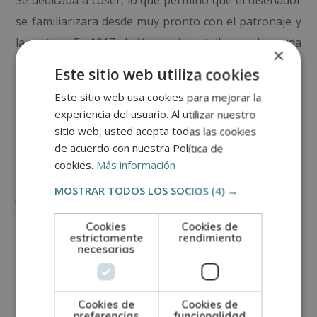
Se dedicaba a coser, lo que permitió que el diseñador
se familiarizara desde muy pronto con el patronaje y
la costura. En 1917 abrió su primer taller con la ayuda
×
de su hermana. En muy poco tiempo ganó prestigio
Este sitio web utiliza cookies
entre la aristocracia y la realeza, lo que le permitió
Este sitio web usa cookies para mejorar la
expandir su negocio y crear un segundo taller. El
experiencia del usuario. Al utilizar nuestro
diseñador
siempre se mantuvo fiel
al tacón bajo, a
sitio web, usted acepta todas las cookies
la falda por debajo de la rodilla y la manga tres
de acuerdo con nuestra Política de
cookies.
Más información
cuartos.
MOSTRAR TODOS LOS SOCIOS
(4) →
Valentino
Cookies
Cookies de
estrictamente
rendimiento
Empezó a interesarse por la moda mientras estaba
necesarias
en la escuela de Voghera de Lombardía. Con 17 años
se trasladó a París para proseguir su interés con la
Cookies de
Cookies de
ayuda de sus padres. Su estilo puede resumirse como
preferencias
funcionalidad