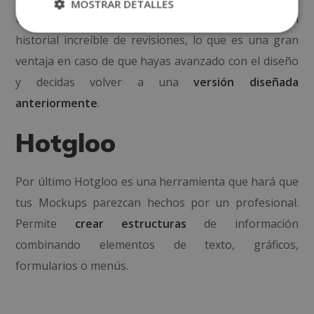
MOSTRAR DETALLES
utilizarla desde cualquier navegador y ofrece un
historial increíble de revisiones, lo que es una gran
ventaja en caso de que hayas avanzado con el diseño
y decidas volver a una
versión diseñada
anteriormente
.
Hotgloo
Por último Hotgloo es una herramienta que hará que
tus Mockups parezcan hechos por un profesional.
Permite
crear estructuras
de información
combinando elementos de texto, gráficos,
formularios o menús.