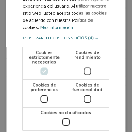
experiencia del usuario. Al utilizar nuestro
estos tipos de relojes es que se le deben dar cuerda
sitio web, usted acepta todas las cookies
para su correcto funcionamiento.
de acuerdo con nuestra Política de
cookies.
Más información
Reloj de cuco
MOSTRAR TODOS LOS SOCIOS
(4) →
Una de las características fundamentales del reloj de
Cookies
Cookies de
estrictamente
rendimiento
cuco es que cada media hora, un autómata sale de
necesarias
una obertura y canta la hora mediante sonidos. Este
autómata normalmente se tarta de una figurita en
forma de pájaro. Este reloj está provisto de un
Cookies de
Cookies de
preferencias
funcionalidad
péndulo y un gong.
Reloj de arena
Cookies no clasificadas
El reloj de arena se caracteriza por tener dos