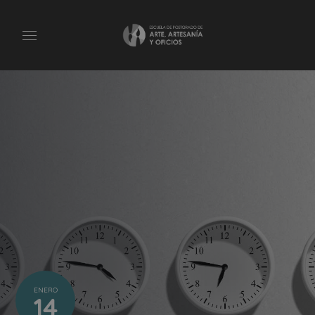
ENERO
14